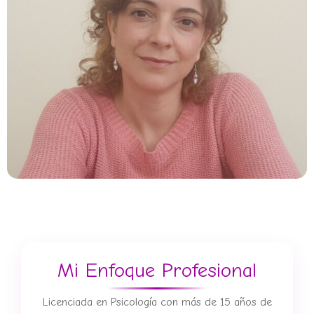
buy
to
replica
rolex
watch
for
aliexpress
working
high
quality
replica
rolex
watch
as
carrera
Mi Enfoque Profesional
grand
james
bond
Licenciada en Psicología con más de 15 años de