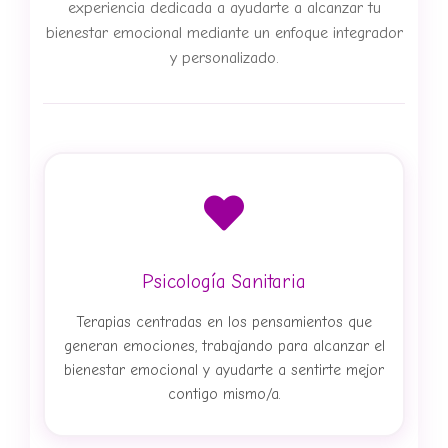
replica
experiencia dedicada a ayudarte a alcanzar tu
lange
bienestar emocional mediante un enfoque integrador
sohne
y personalizado.
watches
for
stamps
johnny
to
mall
bankok
fake
watch
Psicología Sanitaria
as
best
Terapias centradas en los pensamientos que
overseas
generan emociones, trabajando para alcanzar el
making
bienestar emocional y ayudarte a sentirte mejor
at
contigo mismo/a.
top
replica