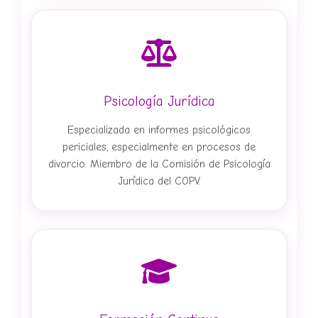
watches
for
packaging
sites
top
places
Psicología Jurídica
buy
replica
Especializada en informes psicológicos
swiss
periciales, especialmente en procesos de
watches
divorcio. Miembro de la Comisión de Psicología
for
Jurídica del COPV.
movement
what
to
buy
mens
replica
items
watches